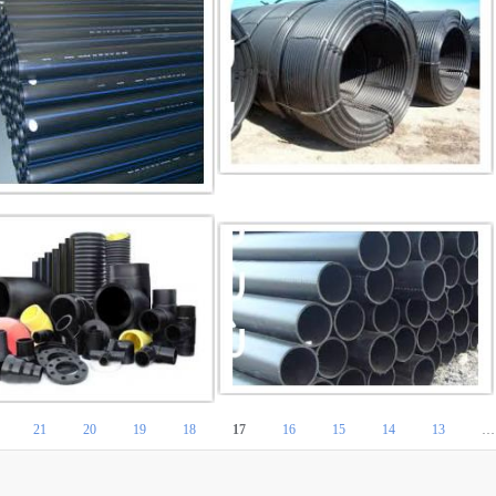
21
20
19
18
17
16
15
14
13
…