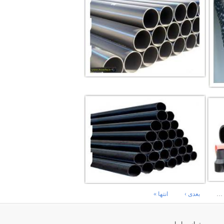
…
بعدی ›
انتها »