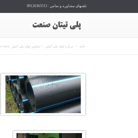
تلفنهای مشاوره و تماس : 09126363513
شما اینجا هس
خانه
>
درباره لوله پلی اتیلن
> تصاویر لوله پلی اتیلن
re here: